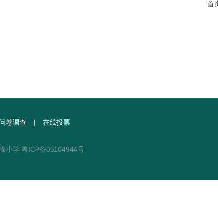
首
问卷调查
在线投票
旗峰小学
粤ICP备05104944号